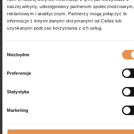
naszej witryny, udostępniamy partnerom społecznościowym
Wyślij swoją ofertę
reklamowym i analitycznym. Partnerzy mogą połączyć te
DirectoryPress Frontend Messages Addon Required
informacje z innymi danymi otrzymanymi od Ciebie lub
Wyślij Wiadomość
uzyskanymi podczas korzystania z ich usług.
DirectoryPress Frontend Messages Addon Required.
Wybór zgody
Niezbędne
Preferencje
17 216
zł
Statystyka
Marketing