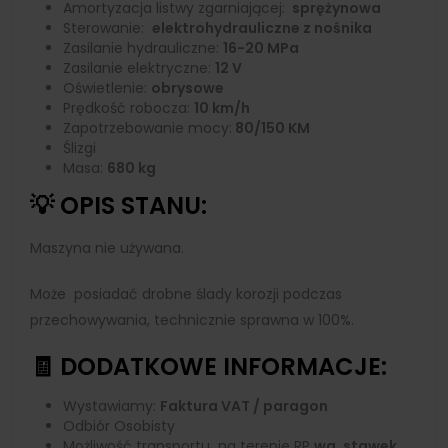
Amortyzacja listwy zgarniającej:
sprężynowa
Sterowanie:
elektrohydrauliczne z nośnika
Zasilanie hydrauliczne:
16-20 MPa
Zasilanie elektryczne:
12 V
Oświetlenie:
obrysowe
Prędkość robocza:
10 km/h
Zapotrzebowanie mocy:
80/150 KM
Ślizgi
Masa:
680 kg
💡 OPIS STANU:
Maszyna nie używana.
Może posiadać drobne ślady korozji podczas
przechowywania, technicznie sprawna w 100%.
🧾 DODATKOWE INFORMACJE:
Wystawiamy:
Faktura VAT / paragon
Odbiór Osobisty
Możliwość transportu na terenie RP
wg. stawek