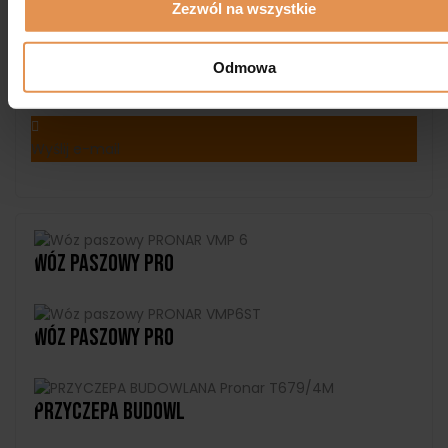
Zezwól na wszystkie
pronar
Odmowa
Członek od lis 07, 2025
Wyślij e-mail
Wóz Paszowy PRO
Wóz Paszowy PRO
PRZYCZEPA BUDOWL