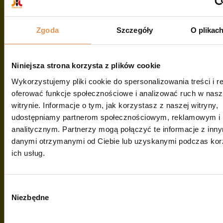
zł
Maszyny komunalne
Zgoda
Szczegóły
O plikac
Kosiarki bijakowe i
rozdrabniające
Kosiark
Niniejsza strona korzysta z plików cookie
a
Wykorzystujemy pliki cookie do spersonalizowania treści i r
oferować funkcje społecznościowe i analizować ruch w nasz
bijakow
witrynie. Informacje o tym, jak korzystasz z naszej witryny,
udostępniamy partnerom społecznościowym, reklamowym i
a tylno
analitycznym. Partnerzy mogą połączyć te informacje z inn
danymi otrzymanymi od Ciebie lub uzyskanymi podczas kor
–
ich usług.
czołowa
Wybór zgody
BK250M
Niezbędne