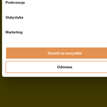
Cena
21 173
Preferencje
regularna:
33110 zł
Zł
Statystyka
Marketing
Przyczepy
Maszyny Zielonkowe
32
16
Zezwól na wszystkie
Odmowa
Maszyny Komunalne
Maszyny Recyklingowe
55
1