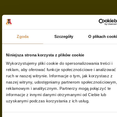
GRUNTU SGD21
8 miesiące temu
Narew, Polska
Zgoda
Szczegóły
O plikach cook
Cena regularna:
65260 zł
Niniejsza strona korzysta z plików cookie
36 167
Zł
WYSIĘGNIK
Wykorzystujemy pliki cookie do spersonalizowania treści i
reklam, aby oferować funkcje społecznościowe i analizować
WIELOFUNKCYJNY
ruch w naszej witrynie. Informacje o tym, jak korzystasz z
naszej witryny, udostępniamy partnerom społecznościowym
WWT 620 D
reklamowym i analitycznym. Partnerzy mogą połączyć te
informacje z innymi danymi otrzymanymi od Ciebie lub
uzyskanymi podczas korzystania z ich usług.
8 miesiące temu
Narew, Polska