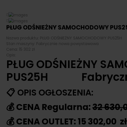
PŁUG ODŚNIEŻNY SAMOCHODOWY PUS2
Nazwa produktu:
PŁUG ODŚNIEŻNY SAMOCHODOWY PUS25H
Stan maszyny:
Fabrycznie nowa powystawowa
Cena:
15 302
zł
Opis:
PŁUG ODŚNIEŻNY SA
PUS25H Fabryczni
📋 OPIS OGŁOSZENIA:
💰 CENA Regularna:
32 630,
💰 CENA OUTLET: 15 302,00 zł