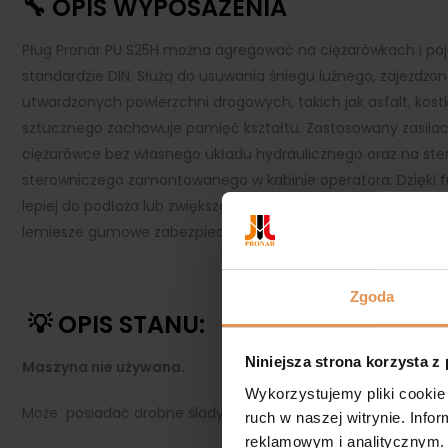
🔧 OPIS WYPOSAŻENIA
Pług Pronar PU S25H można agregować na ciężarówkach i p
standardzie DIN. Służą do usuwania śniegu luźnego, zajeżdżon
utwardzonych powierzchni drogowych, takich jak asfalt, ko
sztucznego zachowuje pamięć kształtu. Zastosowany zasilacz
ciężarówce bez własnego układu hydraulicznego oraz na ste
sterowniczego zamontowanego w kabinie operatora. Dzięki fu
lepiej do podłoża lub zwiększają wydajność odrywania przym
lemiesze gumowe zabezpieczają pług przed uszkodzeniem pr
Zgoda
💡 OPIS STANU:
Niniejsza strona korzysta z
Maszyna nie używana.
Wykorzystujemy pliki cookie 
Może posiadać drobne ślady korozji podczas przechowywani
ruch w naszej witrynie. Inf
reklamowym i analitycznym. 