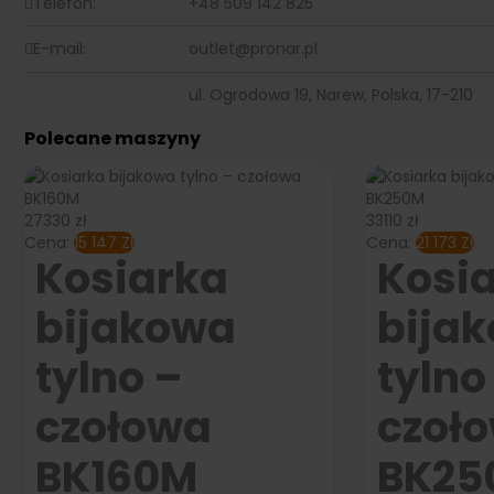
Telefon:
+48 509 142 825
E-mail:
outlet@pronar.pl
ul. Ogrodowa 19
,
Narew, Polska
,
17-210
Polecane maszyny
27330 zł
33110 zł
Cena:
15 147
Zł
Cena:
21 173
Zł
Kosiarka
Kosi
bijakowa
bija
tylno –
tylno
czołowa
czoł
BK160M
BK25