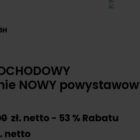
5H
MOCHODOWY
e NOWY powystawow
00
zł. netto - 53 % Rabatu
. netto