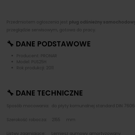
Przedmiotem ogłoszenia jest
pług odśnieżny samochodowy
przeglądzie serwisowym, gotowa do pracy.
🔧 DANE PODSTAWOWE
Producent: PRONAR
Model: PUS25H
Rok produkcji: 2011
🔧 DANE TECHNICZNE
Sposób mocowania: do płyty komunalnej standard DIN 7606
Szerokość robocza: 2155 mm
Listwy zgarniające: Lemiesz gumowy amortyzowany