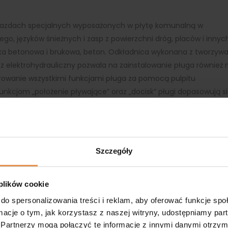
ojazdach specjalnych wyposażonych w płytę komunalną w
ego, języków śnieżnych i zasp z powierzchni dróg, placów i innyc
stka betonowa i brukowa, beton. Odkładnica wykonana z tworzyw
 elektrohydrauliczny pozwala na zainstalowanie pługa również 
rowanie wszystkimi funkcjami pługa za pomocą pulpitu
nkcjom „położenie pływające” oraz „docisk” pługi dopasowują s
arzniętego śniegu i lodu od powierzchni drogi. Amortyzowane
zy uderzeniu w przeszkodę.
Szczegóły
 plików cookie
do spersonalizowania treści i reklam, aby oferować funkcje sp
a,
technicznie sprawna w 100%
.
ormacje o tym, jak korzystasz z naszej witryny, udostępniamy p
Partnerzy mogą połączyć te informacje z innymi danymi otrzym