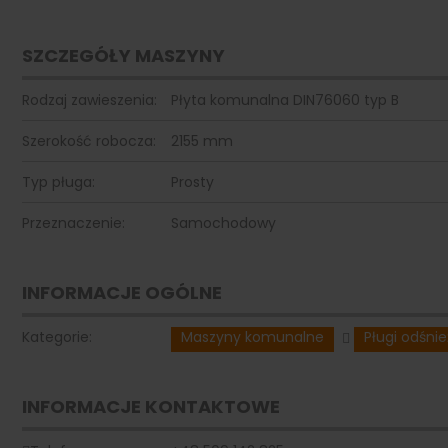
SZCZEGÓŁY MASZYNY
Rodzaj zawieszenia:
Płyta komunalna DIN76060 typ B
Szerokość robocza:
2155 mm
Typ pługa:
Prosty
Przeznaczenie:
Samochodowy
INFORMACJE OGÓLNE
Kategorie:
Maszyny komunalne
Pługi odśni
INFORMACJE KONTAKTOWE