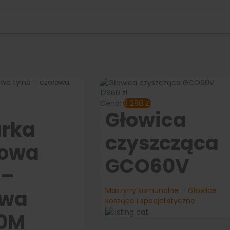
12960 zł
Cena:
8 288
Zł
Głowica
arka
czyszcząca
kowa
GCO60V
 –
owa
Maszyny komunalne
Głowice
koszące i specjalistyczne
0M