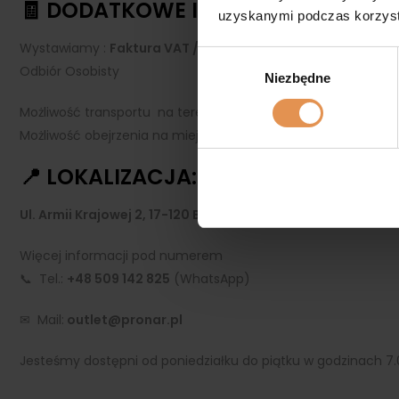
🧾 DODATKOWE INFORMACJE:
uzyskanymi podczas korzysta
Wystawiamy :
Faktura VAT / paragon
Wybór zgody
Odbiór Osobisty
Niezbędne
Możliwość transportu na terenie RP wg. stawek przewoźników
Możliwość obejrzenia na miejscu
📍 LOKALIZACJA:
Ul. Armii Krajowej 2, 17-120 Brańsk
Więcej informacji pod numerem
📞 Tel.:
+48 509 142 825
(WhatsApp)
✉ Mail:
outlet@pronar.pl
Jesteśmy dostępni od poniedziałku do piątku w godzinach 7.