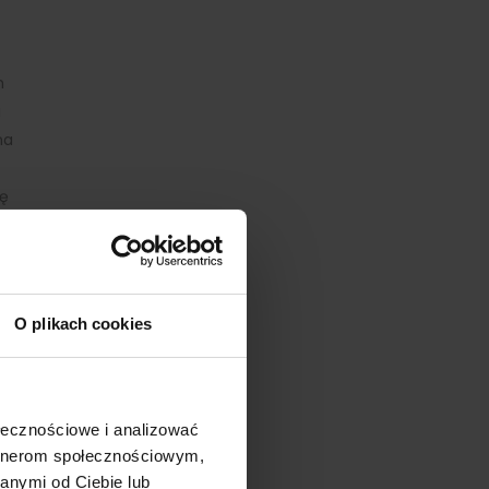
h
a
na
ię
O plikach cookies
ołecznościowe i analizować
artnerom społecznościowym,
anymi od Ciebie lub