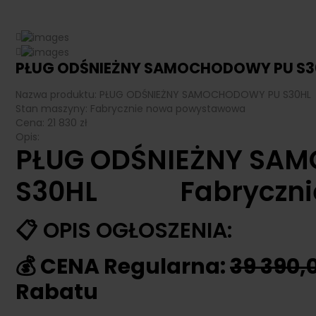
PŁUG ODŚNIEŻNY SAMOCHODOWY PU S3
Nazwa produktu:
PŁUG ODŚNIEŻNY SAMOCHODOWY PU S30HL
Stan maszyny:
Fabrycznie nowa powystawowa
Cena:
21 830
zł
Opis:
PŁUG ODŚNIEŻNY SA
S30HL Fabrycznie
📋 OPIS OGŁOSZENIA:
💰 CENA Regularna:
39 390,
Rabatu