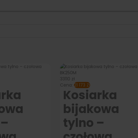
33110 zł
Cena:
21 173
Zł
arka
Kosiarka
kowa
bijakowa
 –
tylno –
owa
czołowa