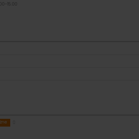
00-15.00
eżne