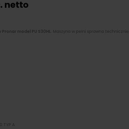
. netto
 Pronar model PU S30HL
. Maszyna w pełni sprawna technicznie
0 TYP A