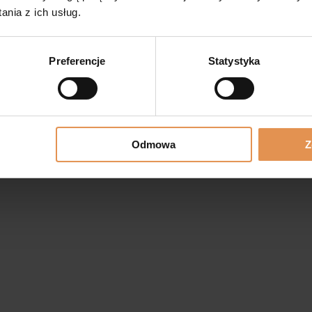
nia z ich usług.
a,
technicznie sprawna w 100%
.
Preferencje
Statystyka
Odmowa
Z