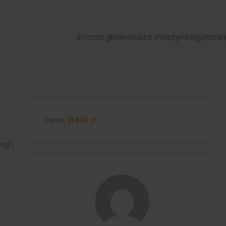
Strona główna
Lista maszyn
Regulamin
Cena:
21 830
zł
ing