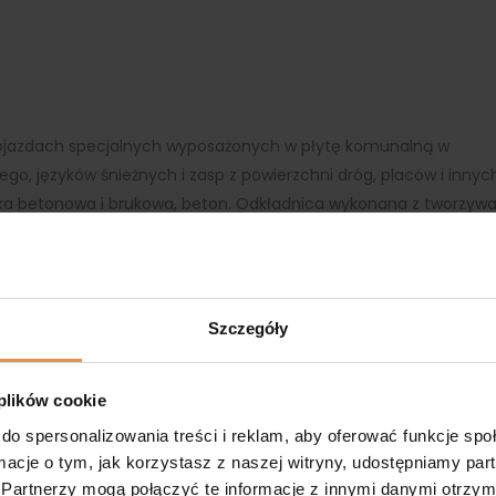
pojazdach specjalnych wyposażonych w płytę komunalną w
ego, języków śnieżnych i zasp z powierzchni dróg, placów i innyc
stka betonowa i brukowa, beton. Odkładnica wykonana z tworzyw
żenie pływające” oraz „docisk” pługi dopasowują się lepiej do
 śniegu i lodu od powierzchni drogi. Amortyzowane lemiesze
iu w przeszkodę. Obsługa odbywa się z kabiny operatora za
Szczegóły
 plików cookie
do spersonalizowania treści i reklam, aby oferować funkcje sp
ormacje o tym, jak korzystasz z naszej witryny, udostępniamy p
Partnerzy mogą połączyć te informacje z innymi danymi otrzym