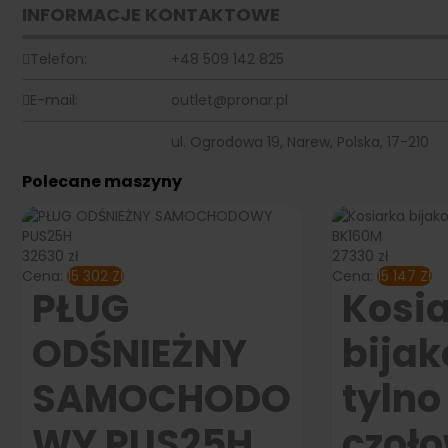
INFORMACJE KONTAKTOWE
Telefon:
+48 509 142 825
E-mail:
outlet@pronar.pl
ul. Ogrodowa 19
,
Narew, Polska
,
17-210
Polecane maszyny
32630 zł
27330 zł
Cena:
15 302
Zł
Cena:
15 147
Zł
PŁUG
Kosi
ODŚNIEŻNY
bija
SAMOCHODO
tylno
WY PUS25H
czoł