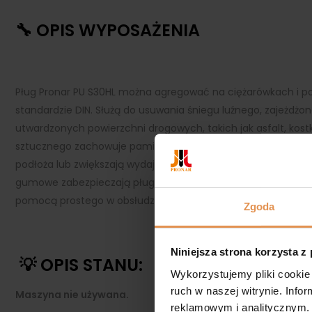
🔧 OPIS WYPOSAŻENIA
Pług Pronar PU S30HL można agregować na ciężarówkach i 
standardzie DIN. Służą do usuwania śniegu luźnego, zajeżdżon
utwardzonych powierzchni drogowych, takich jak asfalt, ko
sztucznego zachowuje pamięć kształtu. Dzięki funkcjom „poło
podłoża lub zwiększają wydajność odrywania przymarzniętego
gumowe zabezpieczają pług przed uszkodzeniem przy uderzen
pomocą prostego w obsłudze panelu sterowniczego.
Zgoda
Niniejsza strona korzysta z
💡 OPIS STANU:
Wykorzystujemy pliki cookie 
ruch w naszej witrynie. Inf
Maszyna nie używana.
reklamowym i analitycznym. 