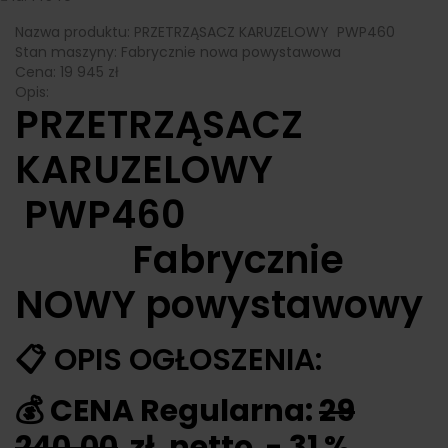
Nazwa produktu:
PRZETRZĄSACZ KARUZELOWY PWP460
Stan maszyny:
Fabrycznie nowa powystawowa
Cena:
19 945
zł
Opis:
PRZETRZĄSACZ
KARUZELOWY
PWP460
Fabrycznie
NOWY powystawowy
📋 OPIS OGŁOSZENIA:
💰 CENA Regularna:
29
240,00
zł. netto - 31 %