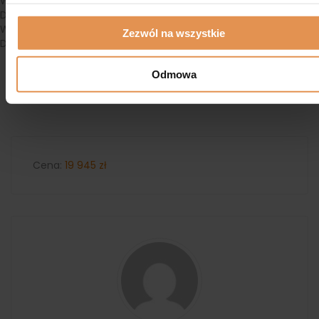
Wyślij swoją ofertę
DirectoryPress Frontend Messages Addon Required
Wyślij Wiadomość
Zezwól na wszystkie
DirectoryPress Frontend Messages Addon Required.
Odmowa
Cena:
19 945
zł