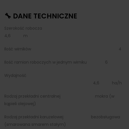
🔧 DANE TECHNICZNE
Szerokość robocza
4,6 m
Ilość wirników 4
Ilość ramion roboczych w jednym wirniku 6
Wydajność
4,6 ha/h
Rodzaj przekładni centralnej mokra (w
kąpieli olejowej)
Rodzaj przekładni karuzelowej bezobsługowa
(smarowana smarem stałym)