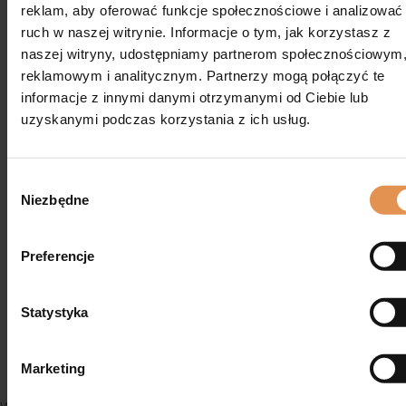
reklam, aby oferować funkcje społecznościowe i analizować
ruch w naszej witrynie. Informacje o tym, jak korzystasz z
Szerokość robocza:
4,6 m
naszej witryny, udostępniamy partnerom społecznościowym
Ilość wirników (szt):
4
reklamowym i analitycznym. Partnerzy mogą połączyć te
informacje z innymi danymi otrzymanymi od Ciebie lub
uzyskanymi podczas korzystania z ich usług.
INFORMACJE OGÓLNE
Kategorie:
Wybór zgody
Maszyny zielonkowe
Przetrząsacze
Niezbędne
INFORMACJE KONTAKTOWE
Preferencje
Telefon:
+48 509 142 825
Statystyka
E-mail:
outlet@pronar.pl
Marketing
Ogrodowa 19
,
Narew, Polska
,
17-210