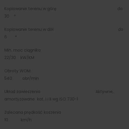
Kopiowanie terenu w górę do
30 °
Kopiowanie terenu w dół do
6 °
Min. moc ciągnika
22/30 kW/KM
Obroty WOM
540 obr/min
Układ zawieszenia Aktywne,
amortyzowane kat. I i II wg ISO 730-1
Zalecana prędkość koszenia
10 km/h