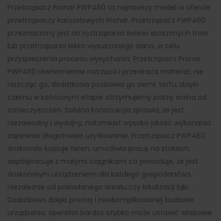
Przetrząsacz Pronar PWP460 to najnowszy model w ofercie
przetrząsaczy karuzelowych Pronar. Przetrząsacz PWP460
przeznaczony jest do roztrząsania świeżo skoszonych traw
lub przetrząsania lekko wysuszonego siana, w celu
przyspieszenia procesu wysychania. Przetrząsacz Pronar
PWP460 równomiernie rozrzuca i przewraca materiał, nie
niszcząc go, dodatkowo pozbawia go ziemi, torfu, dzięki
czemu w końcowym etapie otrzymujemy paszę wolną od
zanieczyszczeń. Solidna konstrukcja sprawia, że jest
niezawodny i wydajny, natomiast wysoka jakość wykonania
zapewnia długotrwałe użytkowanie. Przetrząsacz PWP460
doskonale kopiuje teren, umożliwia pracę na stokach,
współpracuje z małymi ciągnikami co powoduje, że jest
doskonałym urządzeniem dla każdego gospodarstwa,
niezależnie od posiadanego areału czy lokalizacji łąki.
Dodatkowo dzięki prostej i nieskomplikowanej budowie
urządzenia, operator bardzo szybko może ustawić właściwe