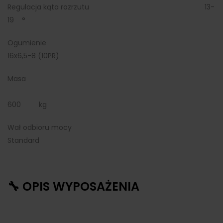
Regulacja kąta rozrzutu 13-
19 °
Ogumienie
16x6,5-8 (10PR)
Masa
600 kg
Wał odbioru mocy
Standard
🔧 OPIS WYPOSAŻENIA