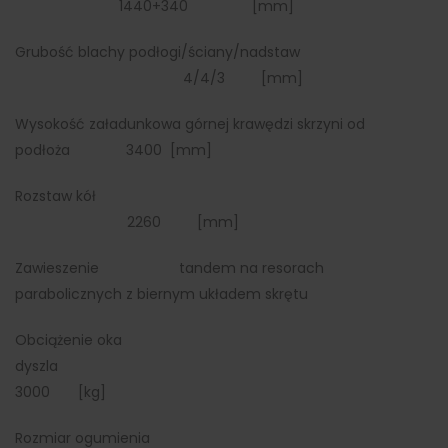
1440+340 [mm]
Grubość blachy podłogi/ściany/nadstaw
4/4/3 [mm]
Wysokość załadunkowa górnej krawędzi skrzyni od
podłoża 3400 [mm]
Rozstaw kół
2260 [mm]
Zawieszenie tandem na resorach
parabolicznych z biernym układem skrętu
Obciążenie oka
dyszla
3000 [kg]
Rozmiar ogumienia