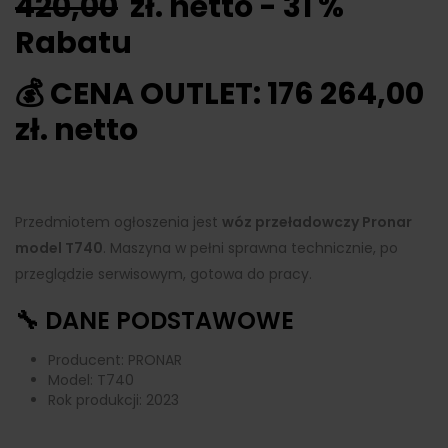
420,00
zł. netto - 31 %
Rabatu
💰 CENA OUTLET: 176 264,00
zł. netto
Przedmiotem ogłoszenia jest
wóz przeładowczy Pronar
model T740
. Maszyna w pełni sprawna technicznie, po
przeglądzie serwisowym, gotowa do pracy.
🔧 DANE PODSTAWOWE
Producent: PRONAR
Model: T740
Rok produkcji: 2023