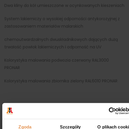
Dwa kliny do kół umieszczone w ocynkowanych kieszeniach
System lakierniczy o wysokiej odporności antykorozyjnej z
zastosowaniem materiałów malarskich
chemoutwardzalnych dwuskładnikowych dających dużą
trwałość powłok lakierniczych i odporność na UV
Kolorystyka malowania podwozia czerwony RAL3000
PRONAR
Kolorystyka malowania zbiornika zielony RAL6010 PRONAR
💡 OPIS STANU:
Maszyna nie używana.
Zgoda
Szczegóły
O plikach cook