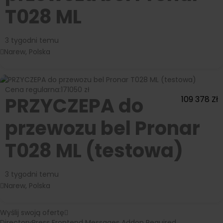
T028 ML
3 tygodni temu
Narew, Polska
Cena regularna:
171050 zł
PRZYCZEPA do
109 378
Zł
przewozu bel Pronar
T028 ML (testowa)
3 tygodni temu
Narew, Polska
Wyślij swoją ofertę
DirectoryPress Frontend Messages Addon Required