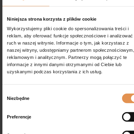
Może posiadać drobne ślady korozji podczas
przechowywania,
technicznie sprawna w 100%
.
Niniejsza strona korzysta z plików cookie
🧾 DODATKOWE INFORMACJE:
Wykorzystujemy pliki cookie do spersonalizowania treści i
reklam, aby oferować funkcje społecznościowe i analizować
Wystawiamy :
Faktura VAT / paragon
ruch w naszej witrynie. Informacje o tym, jak korzystasz z
Odbiór Osobisty
naszej witryny, udostępniamy partnerom społecznościowym
reklamowym i analitycznym. Partnerzy mogą połączyć te
Możliwość transportu na terenie RP wg. stawek
informacje z innymi danymi otrzymanymi od Ciebie lub
przewoźników
uzyskanymi podczas korzystania z ich usług.
Możliwość obejrzenia na miejscu
📍 LOKALIZACJA:
Wybór zgody
Niezbędne
ul. Nowa 10A, 17-220 Narewka
Więcej informacji pod numerem
Preferencje
📞 Tel.:
+48 509 142 825
(WhatsApp)