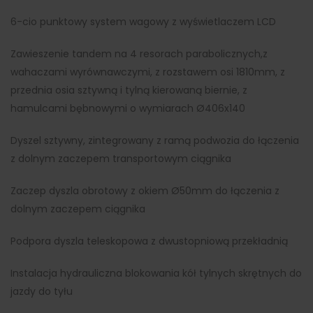
6-cio punktowy system wagowy z wyświetlaczem LCD
Zawieszenie tandem na 4 resorach parabolicznych,z
wahaczami wyrównawczymi, z rozstawem osi 1810mm, z
przednia osia sztywną i tylną kierowaną biernie, z
hamulcami bębnowymi o wymiarach Ø406x140
Dyszel sztywny, zintegrowany z ramą podwozia do łączenia
z dolnym zaczepem transportowym ciągnika
Zaczep dyszla obrotowy z okiem Ø50mm do łączenia z
dolnym zaczepem ciągnika
Podpora dyszla teleskopowa z dwustopniową przekładnią
Instalacja hydrauliczna blokowania kół tylnych skrętnych do
jazdy do tyłu