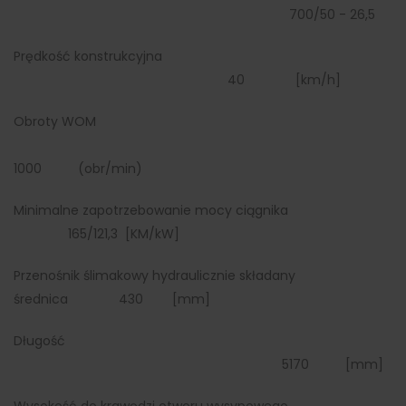
700/50 - 26,5
Prędkość konstrukcyjna
40 [km/h]
Obroty WOM
1000 (obr/min)
Minimalne zapotrzebowanie mocy ciągnika
165/121,3 [KM/kW]
Przenośnik ślimakowy hydraulicznie składany
średnica 430 [mm]
Długość
5170 [mm]