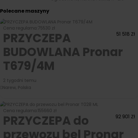
Polecane maszyny
Cena regularna:
75530 zł
PRZYCZEPA
51 518
Zł
BUDOWLANA Pronar
T679/4M
2 tygodni temu
Narew, Polska
Cena regularna:
155660 zł
PRZYCZEPA do
92 901
Zł
przewozu bel Pronar