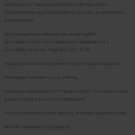
Mechaniczny napęd przenośników ślimakowych z
dwustopniową regulacją prędkości posuwu przenośników
podłogowych
Wał przegubowo teleskopowy ze sprzęgłem
przeciążeniowym z promieniowymi zabierakami, z
końcówką od strony ciągnika 1 3/4" Z=20
Instalacja hamulcowa pneumatyczna dwuprzewodowa
Postojowy hamulec ręczny z korbą
Instalacja oświetlenia 12V, z lampami LED, z hermetycznymi
połączeniami, z bocznymi odblaskami
Przewód przyłączeniowy, spiralny, instalacji oświetleniowej
Błotniki metalowe (nad kołami)