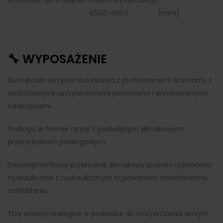
Wysokość do krawędzi otworu wysypowego
4550-4850 [mm]
🔧 WYPOSAŻENIE
Skorupowa skrzynia ładunkowa z profilowanymi ścianami, z
dodatkowymi usztywnieniami pionowymi i przykręcanymi
nadstawami
Podłoga w formie rynny z podwójnym ślimakowym
przenośnikiem podłogowym
Dwusegmentowy przenośnik ślimakowy przedni rozkładany
hydraulicznie z hydraulicznym ryglowaniem mechanizmu
rozkładania
Trzy otwory rewizyjne w podłodze do oczyszczania skrzyni