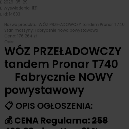
2026-05-29
Wyświetlenia: 1131
Id: 14633
Nazwa produktu:
WÓZ PRZEŁADOWCZY tandem Pronar T740
Stan maszyny:
Fabrycznie nowa powystawowa
Cena:
176 264
zł
Opis:
WÓZ PRZEŁADOWCZY
tandem Pronar T740
Fabrycznie NOWY
powystawowy
📋 OPIS OGŁOSZENIA:
💰 CENA Regularna:
258